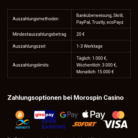
Banküberweisung, Skrill,
Auszahlungsmethoden
PayPal, Trustly, ecoPayz
Mindestauszahlungsbetrag
20 €
Auszahlungszeit
1-3 Werktage
Täglich: 1.000 €,
Auszahlungslimits
Wöchentlich: 3.000 €,
Monatlich: 15.000 €
Zahlungsoptionen bei Morospin Casino