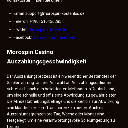
Kontaktdaten finden Sie unten:
Email:
support@morospin-kostenlos.de
Telefon: +4901516456285
Twitter:
Morospin auf Twitter
Facebook:
Morospin auf Facebook
Morospin Casino
Auszahlungsgeschwindigkeit
Der Auszahlungsprozess ist ein wesentlicher Bestandteil der
Spielerfahrung. Unsere Auswahl an Auszahlungsoptionen
richtet sich nach den beliebtesten Methoden in Deutschland,
um eine schnelle und effiziente Abwicklung zu gewährleisten.
Die Mindestabhebungsbeträge und die Zeit bis zur Abwicklung
sind klar definiert, um Transparenz zu bieten. Auch die
Auszahlungsgrenzen pro Tag, Woche oder Monat sind
festgelegt, um eine verantwortungsvolle Spielumgebung zu
fördern.